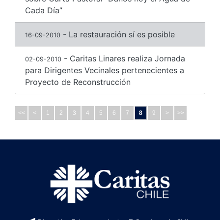
Cada Día”
- La restauración sí es posible
16-09-2010
- Caritas Linares realiza Jornada
02-09-2010
para Dirigentes Vecinales pertenecientes a
Proyecto de Reconstrucción
<<
<
1
2
3
4
5
6
7
8
9
>
>>