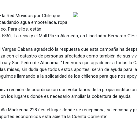
y la Red Movidos por Chile que
recaudando agua embotellada, ropa
eo. Para ellos, están
 5862, La reina y el Mall Plaza Alameda, en Libertador Bernardo O’Hig
vid Vargas Cabana agradeció la respuesta que esta campaña ha despe
a con el catastro de personas afectadas como también de sus vivien
o Loa y San Pedro de Atacama: “Tenemos que agradecer a todas la Ca
las misas, sin duda que todos estos aportes, serán de ayuda para 
guimos llamando a la solidaridad de los chilenos para que nos apoye
eva reunión de coordinación con voluntarios de la propia institución
son los lugares donde es necesario ampliar la cobertura de ayuda.
cuña Mackenna 2287 es el lugar donde se recepciona, selecciona y po
aportes económicos está abierta la Cuenta Corriente: