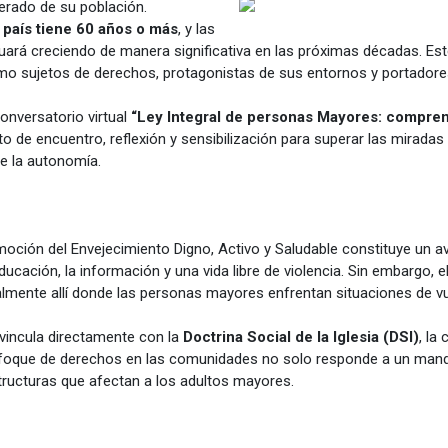
erado de su población.
 país tiene 60 años o más
, y las
uará creciendo de manera significativa en las próximas décadas. Es
o sujetos de derechos, protagonistas de sus entornos y portadores
conversatorio virtual
“Ley Integral de personas Mayores: compren
 de encuentro, reflexión y sensibilización para superar las miradas 
de la autonomía.
oción del Envejecimiento Digno, Activo y Saludable constituye un av
ucación, la información y una vida libre de violencia. Sin embargo, e
almente allí donde las personas mayores enfrentan situaciones de vul
 vincula directamente con la
Doctrina Social de la Iglesia (DSI)
, la
nfoque de derechos en las comunidades no solo responde a un mand
structuras que afectan a los adultos mayores.