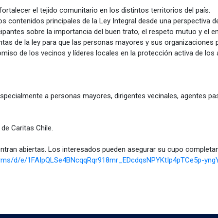
talecer el tejido comunitario en los distintos territorios del país:
os contenidos principales de la Ley Integral desde una perspectiva 
ipantes sobre la importancia del buen trato, el respeto mutuo y el en
entas de la ley para que las personas mayores y sus organizaciones 
iso de los vecinos y líderes locales en la protección activa de los
 especialmente a personas mayores, dirigentes vecinales, agentes pas
de Caritas Chile.
ntran abiertas. Los interesados pueden asegurar su cupo completand
/forms/d/e/1FAIpQLSe4BNcqqRqr918mr_EDcdqsNPYKtIp4pTCe5p-yn