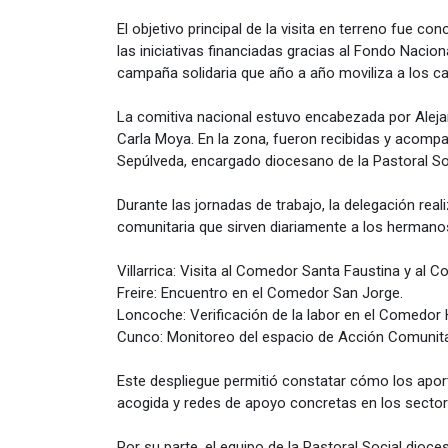
El objetivo principal de la visita en terreno fue co
las iniciativas financiadas gracias al Fondo Nacio
campaña solidaria que año a año moviliza a los cat
La comitiva nacional estuvo encabezada por Alej
Carla Moya. En la zona, fueron recibidas y acompa
Sepúlveda, encargado diocesano de la Pastoral Soc
Durante las jornadas de trabajo, la delegación rea
comunitaria que sirven diariamente a los hermano
Villarrica: Visita al Comedor Santa Faustina y a
Freire: Encuentro en el Comedor San Jorge.
Loncoche: Verificación de la labor en el Comedor 
Cunco: Monitoreo del espacio de Acción Comunit
Este despliegue permitió constatar cómo los apor
acogida y redes de apoyo concretas en los secto
Por su parte, el equipo de la Pastoral Social dioces