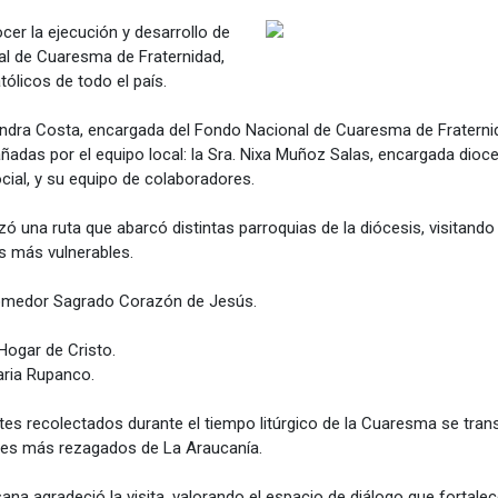
nocer la ejecución y desarrollo de
nal de Cuaresma de Fraternidad,
ólicos de todo el país.
andra Costa, encargada del Fondo Nacional de Cuaresma de Fraterni
ñadas por el equipo local: la Sra. Nixa Muñoz Salas, encargada dioc
ial, y su equipo de colaboradores.
lizó una ruta que abarcó distintas parroquias de la diócesis, visitan
s más vulnerables.
l Comedor Sagrado Corazón de Jesús.
Hogar de Cristo.
aria Rupanco.
tes recolectados durante el tiempo litúrgico de la Cuaresma se tra
res más rezagados de La Araucanía.
ana agradeció la visita, valorando el espacio de diálogo que fortalece