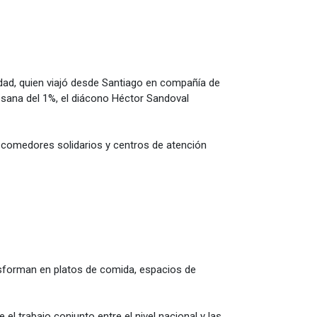
dad, quien viajó desde Santiago en compañía de
esana del 1%, el diácono Héctor Sandoval
do comedores solidarios y centros de atención
nsforman en platos de comida, espacios de
 el trabajo conjunto entre el nivel nacional y las